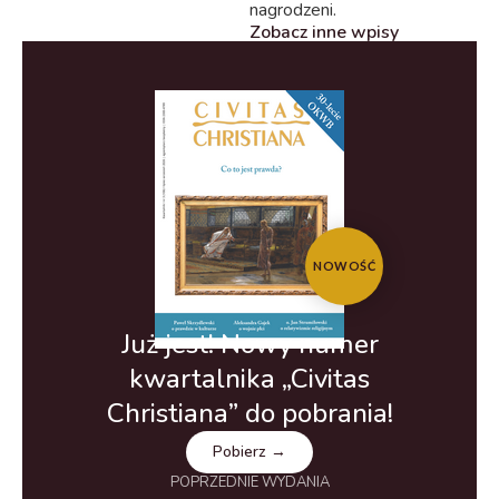
nagrodzeni.
Zobacz inne wpisy
NOWOŚĆ
Już jest! Nowy numer
kwartalnika „Civitas
Christiana” do pobrania!
Pobierz →
POPRZEDNIE WYDANIA