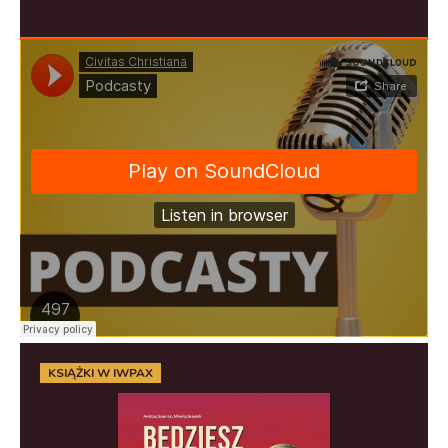
KSIĄŻKI W IWPAX