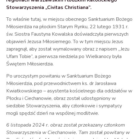
regionach warszawskim i łódzkim
Katolickiego
Stowarzyszenia „Civitas Christiana”.
To właśnie tutaj, w miejscu obecnego Sanktuarium Bożego
Miłosierdzia na płockim Starym Rynku,
22 lutego 1931 r.
św. Siostra Faustyna Kowalska doświadczyła pierwszych
objawień Jezusa Miłosiernego. To w tym miejscu Jezus
zapragnął, aby został wymalowany obraz z napisem „Jezu
Ufam Tobie”, a pierwsza niedziela po Wielkanocy była
Świętem Miłosierdzia.
Po uroczystym powitaniu w Sanktuarium Bożego
Miłosierdzia, pod przewodnictwem ks. dr Jarosława
Kwiatkowskiego – asystenta kościelnego dla oddziałów w
Płocku i Ciechanowie, obraz został udostępniony w
siedzibie Stowarzyszenia, aby członkowie i sympatycy
mogli spędzić dzień na wspólnej modlitwie.
6 listopada 2024 r. obraz został przekazany członkom
Stowarzyszenia w Ciechanowie. Tam został powitany w