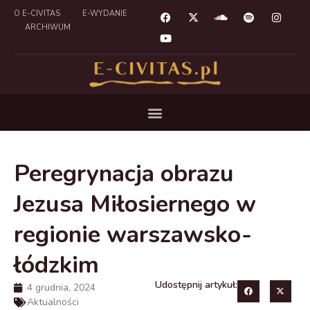
O E-CIVITAS
E-WYDANIE
ARCHIWUM
Peregrynacja obrazu
Jezusa Miłosiernego w
regionie warszawsko-
łódzkim
Udostępnij artykuł:
4 grudnia, 2024
Aktualności