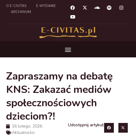
O E-CIVITAS
E-WYDANIE
ARCHIWUM
Zapraszamy na debatę
KNS: Zakazać mediów
społecznościowych
dzieciom?!
Udostępnij artykuł:
16 lutego, 2026
Aktualności