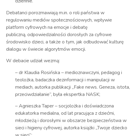
dziennie.
Debatanci porozmawiają m.in. o roli państwa w
regulowaniu mediów społecznościowych, wpływie
platform cyfrowych na emocje i debatę
publiczną, odpowiedzialności dorosłych za cyfrowe
środowisko dzieci, a także o tym, jak odbudować kulturę
dialogu w świecie algorytmów emocji.
W debacie udział wezmą:
– dr Klaudia Rosińska
– medioznawczyni, pedagog i
teolożka, badaczka dezinformacji i manipulacji w
mediach, autorka publikacji „Fake news. Geneza, istota,
przeciwdziałanie”, była ekspertka NASK;
– Agnieszka Taper
–
socjolożka i doświadczona
edukatorka medialna, od lat pracująca z dziećmi,
młodzieżą i dorosłymi w obszarze bezpieczeństwa w
sieci i higieny cyfrowej, autorka książki „Twoje dziecko
w sieci”;