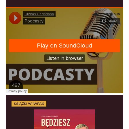
KSIĄŻKI W IWPAX