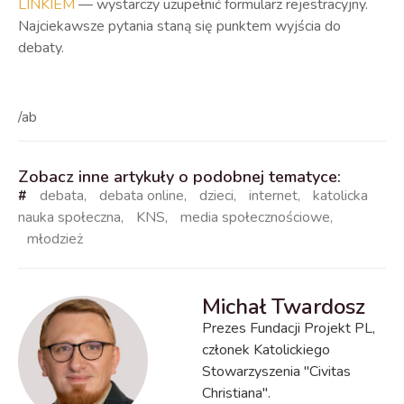
LINKIEM
— wystarczy uzupełnić formularz rejestracyjny.
Najciekawsze pytania staną się punktem wyjścia do
debaty.
/ab
Zobacz inne artykuły o podobnej tematyce:
#
debata
,
debata online
,
dzieci
,
internet
,
katolicka
nauka społeczna
,
KNS
,
media społecznościowe
,
młodzież
Michał Twardosz
Prezes Fundacji Projekt PL,
członek Katolickiego
Stowarzyszenia "Civitas
Christiana".