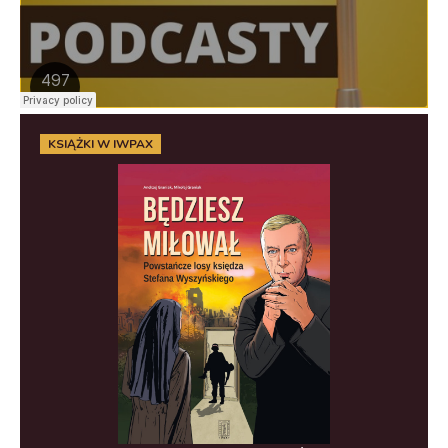
KSIĄŻKI W IWPAX