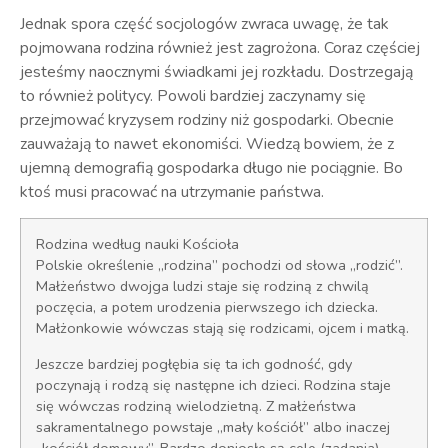
Jednak spora część socjologów zwraca uwagę, że tak
pojmowana rodzina również jest zagrożona. Coraz częściej
jesteśmy naocznymi świadkami jej rozkładu. Dostrzegają
to również politycy. Powoli bardziej zaczynamy się
przejmować kryzysem rodziny niż gospodarki. Obecnie
zauważają to nawet ekonomiści. Wiedzą bowiem, że z
ujemną demografią gospodarka długo nie pociągnie. Bo
ktoś musi pracować na utrzymanie państwa.
Rodzina według nauki Kościoła
Polskie określenie „rodzina” pochodzi od słowa „rodzić”.
Małżeństwo dwojga ludzi staje się rodziną z chwilą
poczęcia, a potem urodzenia pierwszego ich dziecka.
Małżonkowie wówczas stają się rodzicami, ojcem i matką.
Jeszcze bardziej pogłębia się ta ich godność, gdy
poczynają i rodzą się następne ich dzieci. Rodzina staje
się wówczas rodziną wielodzietną. Z małżeństwa
sakramentalnego powstaje „mały kościół” albo inaczej
„kościół domowy”. Bardzo doniosłe są cele (zadania)