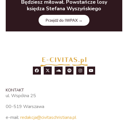
Będziesz miłował. Powstańcze losy
księdza Stefana Wyszyńskiego
Przejdź do IWPAX →
KONTAKT
ul. Wspólna 25
00-519 Warszawa
e-mail:
redakcja@civitaschristiana.pl