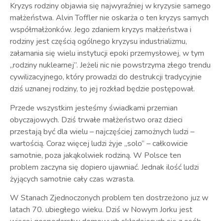
Kryzys rodziny objawia się najwyraźniej w kryzysie samego
małżeństwa. Alvin Toffler nie oskarża o ten kryzys samych
współmałżonków. Jego zdaniem kryzys małżeństwa i
rodziny jest częścią ogólnego kryzysu industrializmu,
załamania się wielu instytucji epoki przemysłowej, w tym
„rodziny nuklearnej”. Jeżeli nic nie powstrzyma złego trendu
cywilizacyjnego, który prowadzi do destrukcji tradycyjnie
dziś uznanej rodziny, to jej rozkład będzie postępował.
Przede wszystkim jesteśmy świadkami przemian
obyczajowych. Dziś trwałe małżeństwo oraz dzieci
przestają być dla wielu – najczęściej zamożnych ludzi –
wartością. Coraz więcej ludzi żyje „solo” – całkowicie
samotnie, poza jakąkolwiek rodziną. W Polsce ten
problem zaczyna się dopiero ujawniać. Jednak ilość ludzi
żyjących samotnie cały czas wzrasta.
W Stanach Zjednoczonych problem ten dostrzeżono juz w
latach 70. ubiegłego wieku. Dziś w Nowym Jorku jest