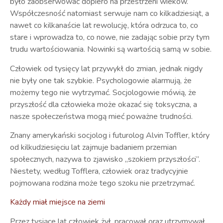
było zaobserwować dopiero na przestrzeni wieków.
Współczesność natomiast serwuje nam co kilkadziesiąt, a
nawet co kilkanaście lat rewolucję, która odrzuca to, co
stare i wprowadza to, co nowe, nie zadając sobie przy tym
trudu wartościowania. Nowinki są wartością samą w sobie.
Człowiek od tysięcy lat przywykł do zmian, jednak nigdy
nie były one tak szybkie. Psychologowie alarmują, że
możemy tego nie wytrzymać. Socjologowie mówią, że
przyszłość dla człowieka może okazać się toksyczna, a
nasze społeczeństwa mogą mieć poważne trudności.
Znany amerykański socjolog i futurolog Alvin Toffler, który
od kilkudziesięciu lat zajmuje badaniem przemian
społecznych, nazywa to zjawisko „szokiem przyszłości”.
Niestety, według Tofflera, człowiek oraz tradycyjnie
pojmowana rodzina może tego szoku nie przetrzymać.
Każdy miał miejsce na ziemi
Przez tysiące lat człowiek żył, pracował oraz utrzymywał