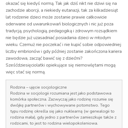
okazać się kiedyś normą. Tak jak dziś nikt nie dziwi się na
zachodzie aborcji, a niekiedy eutanazji, tak za kilkadziesiąt
lat rodzenie dzieci może zostanie prawie całkowicie
oderwane od uwarunkowań biologicznych i nic już poza
tradycją, psychologią, pedagogiką i zdrowym rozsądkiem
nie będzie już uzasadniać posiadania dzieci w młodym
wieku. Czemuż nie poczekać i nie kupić sobie odpowiedniej
liczby embrionów i gdy później zostanie zakończona kariera
zawodowa, zacząć bawić się z dziećmi?
Sześćdziesięciolatki opiekujące się niemowlętami mogą
więc stać się normą.
Rodzina – ujęcie socjologiczne
Rodzina w socjologii rozumiana jest jako podstawowa
komórka społeczna. Zazwyczaj jako rodzinę rozumie się
dwójkę partnerów i wychowywane potomstwo. Tego
typu rodzinę określa się jako nuklearną (w genealogii to
rodzina mała), gdy jedno z partnerów zamieszkuje także z
rodzicami, to jest to rodzina wielopokoleniowa.