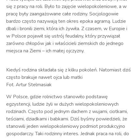
się z pracy na roli. Było to zajęcie wielopokoleniowe, a w
pracę były zaangażowane całe rodziny. Socjologowie
bardzo często nazywają ten okres epoka agrarną. Ludzie
dbali i bronili ziemi, która ich żywiła. Z czasem, w Europie i
w Polsce pojawił się ustrój feudalny, który przywiązał
zarówno chłopów jak i właścicieli ziemskich do jednego
miejsca na Ziemi – ich małej ojczyzny.
Kiedyś rodzina składała się z kilku pokoleń. Natomiast dziś
często brakuje nawet ojca lub matki
Fot. Artur Stelmasiak
W Polsce, gdzie rolnictwo stanowiło podstawę
egzystencji, ludzie żyli w dużych wielopokoleniowych
rodzinach. Często pod jednym dachem z wujami, ciotkami,
teściami, dziadkami i babkami. Dziś byśmy powiedzieli, że
stanowili jeden wielopokoleniowy podmiot produkcyjno
gospodarczy. Taki rodzinny interes. Jednak praca na roli, do