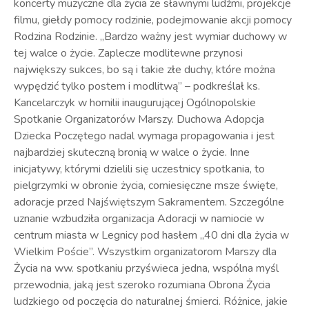
koncerty muzyczne dla życia ze sławnymi ludźmi, projekcje
filmu, giełdy pomocy rodzinie, podejmowanie akcji pomocy
Rodzina Rodzinie. „Bardzo ważny jest wymiar duchowy w
tej walce o życie. Zaplecze modlitewne przynosi
największy sukces, bo są i takie złe duchy, które można
wypędzić tylko postem i modlitwą” – podkreślał ks.
Kancelarczyk w homilii inaugurującej Ogólnopolskie
Spotkanie Organizatorów Marszy. Duchowa Adopcja
Dziecka Poczętego nadal wymaga propagowania i jest
najbardziej skuteczną bronią w walce o życie. Inne
inicjatywy, którymi dzielili się uczestnicy spotkania, to
pielgrzymki w obronie życia, comiesięczne msze święte,
adoracje przed Najświętszym Sakramentem. Szczególne
uznanie wzbudziła organizacja Adoracji w namiocie w
centrum miasta w Legnicy pod hasłem „40 dni dla życia w
Wielkim Poście”. Wszystkim organizatorom Marszy dla
Życia na ww. spotkaniu przyświeca jedna, wspólna myśl
przewodnia, jaką jest szeroko rozumiana Obrona Życia
ludzkiego od poczęcia do naturalnej śmierci. Różnice, jakie