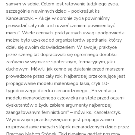
samym w sobie. Celem jest ratowanie ludzkiego życia,
szczególnie niewinnych dzieci – podkreślał ks.
Kancelarczyk. – Akcje w obronie życia powinniśmy
prowadzić cały rok, a ich uwieńczeniem powinien być
marsz”. Wiele cennych, praktycznych uwag i podpowiedzi
można było uzyskać od organizatorów spotkania, którzy
dzieli się swoim doświadczeniem. W swojej praktyce
przez szereg lat dopracowali się ogromnego dorobku
zarówno w wymiarze społecznym, formacyjnym, jak i
duchowym. Mówili, jak cenne są działania przed marszem
prowadzone przez cały rok. Najbardziej przekonujące jest
propagowanie modelu maleńkiego Jasia, czyli 10-
tygodniowego dziecka nienarodzonego. „Prezentacja
modelu nienarodzonego człowieka na stole przed oczami
dyskutantów o życiu zabiera argumenty najbardziej
zaangażowanym feministkom” – mówi ks. Kancelarczyk.
Wymownym przedsięwzięciem jest propagowanie i
rozprowadzanie małych stópek nienarodzonych dzieci przez
Bractwo Małych Stópek. Taki niewinny gadżet noszony