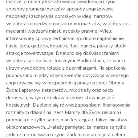
marsze, problemy kształtowania świadomości życia,
sposoby promocji marszów, sposoby angażowania
młodzieży i zachęcania dorosłych w ideę marszów,
współpraca między organizatorami marszów, współpraca z
mediami i władzami miast, aspekty prawne. Wielu
interesowały sprawy techniczne np. dobre nagłośnienie,
hasła, loga, gadżety, koszulki, flagi, banery, plakaty, ulotki i
atrakcje towarzyszące. Dzielono się doświadczeniami
współpracy z mediami lokalnymi. Podkreślano, że warto
utrzymywać dobre relacje z dziennikarzami. Na spotkaniu
podnoszono między innymi kwestie dotyczące większego
angażowania się w bezpośrednią pracę na rzecz Obrony
Życia: kapłanów, katechetów, młodzieży oraz osób
dorosłych, w tym członków ruchów i stowarzyszeń
kościelnych. Dzielono się również sposobami finansowania
rozmaitych działań na rzecz Marszy dla Życia, reklamą i
promocją nie tylko samej manifestacji, ale także inicjatyw
okołomarszowych. „Należy pamiętać, że marsze są tylko
jedną z metod walki o życie. Żaden marsz nie jest celem