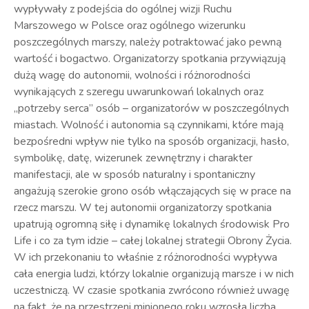
wypływały z podejścia do ogólnej wizji Ruchu
Marszowego w Polsce oraz ogólnego wizerunku
poszczególnych marszy, należy potraktować jako pewną
wartość i bogactwo. Organizatorzy spotkania przywiązują
dużą wagę do autonomii, wolności i różnorodności
wynikających z szeregu uwarunkowań lokalnych oraz
„potrzeby serca” osób – organizatorów w poszczególnych
miastach. Wolność i autonomia są czynnikami, które mają
bezpośredni wpływ nie tylko na sposób organizacji, hasło,
symbolikę, datę, wizerunek zewnętrzny i charakter
manifestacji, ale w sposób naturalny i spontaniczny
angażują szerokie grono osób włączających się w prace na
rzecz marszu. W tej autonomii organizatorzy spotkania
upatrują ogromną siłę i dynamikę lokalnych środowisk Pro
Life i co za tym idzie – całej lokalnej strategii Obrony Życia.
W ich przekonaniu to właśnie z różnorodności wypływa
cała energia ludzi, którzy lokalnie organizują marsze i w nich
uczestniczą. W czasie spotkania zwrócono również uwagę
na fakt, że na przestrzeni minionego roku wzrosła liczba