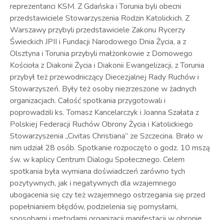
reprezentanci KSM. Z Gdańska i Torunia byli obecni
przedstawiciele Stowarzyszenia Rodzin Katolickich. Z
Warszawy przybyli przedstawiciele Zakonu Rycerzy
Świeckich JPII i Fundacji Narodowego Dnia Życia, a z
Olsztyna i Torunia przybyli małżonkowie z Domowego
Kościoła z Diakonii Życia i Diakonii Ewangelizacji, z Torunia
przybył też przewodniczący Diecezjalnej Rady Ruchów i
Stowarzyszeń. Były też osoby niezrzeszone w żadnych
organizacjach. Całość spotkania przygotowali i
poprowadzili ks. Tomasz Kancelarczyk i Joanna Szałata z
Polskiej Federacji Ruchów Obrony Życia i Katolickiego
Stowarzyszenia „Civitas Christiana” ze Szczecina. Brało w
nim udział 28 osób. Spotkanie rozpoczęto o godz. 10 mszą
św. w kaplicy Centrum Dialogu Społecznego. Celem
spotkania była wymiana doświadczeń zarówno tych
pozytywnych, jak i negatywnych dla wzajemnego
ubogacenia się czy też wzajemnego ostrzegania się przed
popełnianiem błędów, podzielenia się pomysłami,
sposobami i metodami organizacji manifestacji w obronie