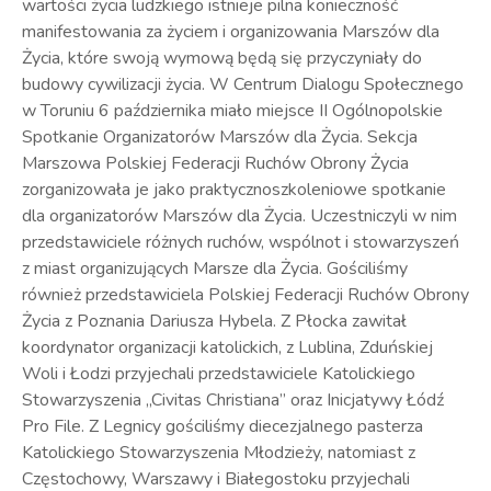
wartości życia ludzkiego istnieje pilna konieczność
manifestowania za życiem i organizowania Marszów dla
Życia, które swoją wymową będą się przyczyniały do
budowy cywilizacji życia. W Centrum Dialogu Społecznego
w Toruniu 6 października miało miejsce II Ogólnopolskie
Spotkanie Organizatorów Marszów dla Życia. Sekcja
Marszowa Polskiej Federacji Ruchów Obrony Życia
zorganizowała je jako praktycznoszkoleniowe spotkanie
dla organizatorów Marszów dla Życia. Uczestniczyli w nim
przedstawiciele różnych ruchów, wspólnot i stowarzyszeń
z miast organizujących Marsze dla Życia. Gościliśmy
również przedstawiciela Polskiej Federacji Ruchów Obrony
Życia z Poznania Dariusza Hybela. Z Płocka zawitał
koordynator organizacji katolickich, z Lublina, Zduńskiej
Woli i Łodzi przyjechali przedstawiciele Katolickiego
Stowarzyszenia „Civitas Christiana” oraz Inicjatywy Łódź
Pro File. Z Legnicy gościliśmy diecezjalnego pasterza
Katolickiego Stowarzyszenia Młodzieży, natomiast z
Częstochowy, Warszawy i Białegostoku przyjechali