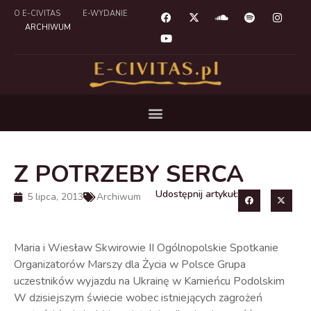
O E-CIVITAS
E-WYDANIE
ARCHIWUM
Z POTRZEBY SERCA
Udostępnij artykuł:
5 lipca, 2013
Archiwum
Maria i Wiesław Skwirowie II Ogólnopolskie Spotkanie
Organizatorów Marszy dla Życia w Polsce Grupa
uczestników wyjazdu na Ukrainę w Kamieńcu Podolskim
W dzisiejszym świecie wobec istniejących zagrożeń