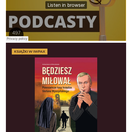
KSIĄŻKI W IWPAX