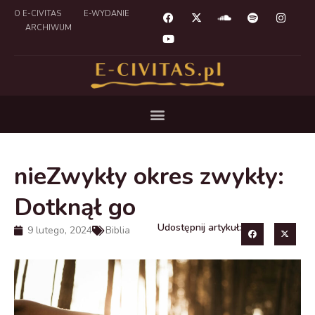
O E-CIVITAS
E-WYDANIE
ARCHIWUM
nieZwykły okres zwykły:
Dotknął go
Udostępnij artykuł:
9 lutego, 2024
Biblia