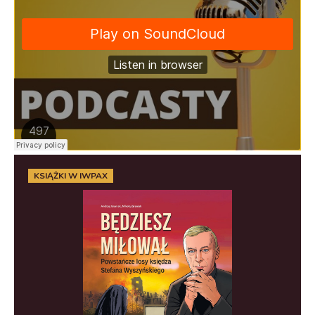
KSIĄŻKI W IWPAX