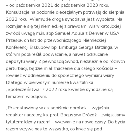
– od października 2021 do października 2023 roku.
Konsultacje na poziomie diecezjalnym potrwają do sierpnia
2022 roku. Wiemy, że droga synodalna jest wyboista. Na
rozmijanie się tej niemieckiej z prawdami wiary katolickiej
zwrócił uwagę m.in. abp Samuel Aquila z Denver w USA.
Przesłał on list do przewodniczącego Niemieckiej
Konferencji Biskupów, bp. Limburga Georga Bätzinga, w
którym podkreślił podważanie, a nawet odrzucanie
depozytu wiary. Z pewnością Synod, niezależnie od różnych
perturbacji, będzie miał znaczenie dla całego Kościoła –
również w odniesieniu do społecznego wymiaru wiary.
Dlatego w pierwszym numerze kwartalnika
„Społeczeństwa” z 2022 roku kwestie synodalne są
tematem wiodącym.
„Przedstawiony w czasopiśmie dorobek – wyjaśnia
redaktor naczelny, ks. prof. Bogusław Dróżdż – związaliśmy
tytułem: Idźmy razem! – wyzwanie na nowe czasy. Do bycia
razem wzywa nas to wszystko, co kryje się pod