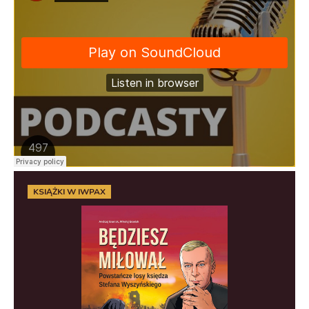
KSIĄŻKI W IWPAX