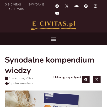
O E-CIVITAS
E-WYDANIE
ARCHIWUM
Synodalne kompendium
wiedzy
Udostępnij artykuł:
9 sierpnia, 2022
Społeczeństwo