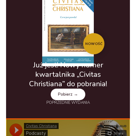
NOWOŚĆ
Już jest! Nowy numer
kwartalnika „Civitas
Christiana” do pobrania!
Pobierz →
POPRZEDNIE WYDANIA