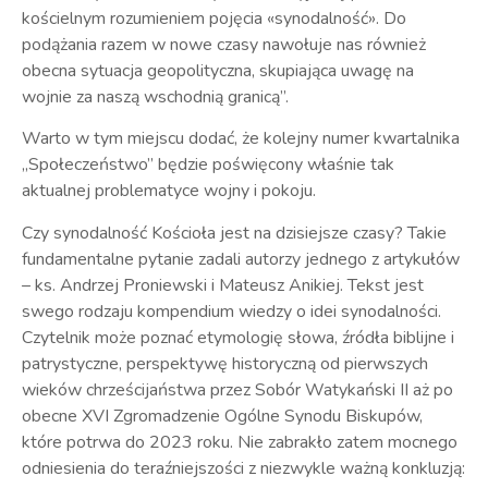
kościelnym rozumieniem pojęcia «synodalność». Do
podążania razem w nowe czasy nawołuje nas również
obecna sytuacja geopolityczna, skupiająca uwagę na
wojnie za naszą wschodnią granicą”.
Warto w tym miejscu dodać, że kolejny numer kwartalnika
„Społeczeństwo” będzie poświęcony właśnie tak
aktualnej problematyce wojny i pokoju.
Czy synodalność Kościoła jest na dzisiejsze czasy? Takie
fundamentalne pytanie zadali autorzy jednego z artykułów
– ks. Andrzej Proniewski i Mateusz Anikiej. Tekst jest
swego rodzaju kompendium wiedzy o idei synodalności.
Czytelnik może poznać etymologię słowa, źródła biblijne i
patrystyczne, perspektywę historyczną od pierwszych
wieków chrześcijaństwa przez Sobór Watykański II aż po
obecne XVI Zgromadzenie Ogólne Synodu Biskupów,
które potrwa do 2023 roku. Nie zabrakło zatem mocnego
odniesienia do teraźniejszości z niezwykle ważną konkluzją: