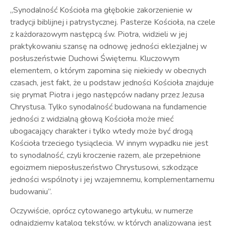
„Synodalność Kościoła ma głębokie zakorzenienie w
tradycji biblijnej i patrystycznej. Pasterze Kościoła, na czele
z każdorazowym następcą św. Piotra, widzieli w jej
praktykowaniu szansę na odnowę jedności eklezjalnej w
posłuszeństwie Duchowi Świętemu. Kluczowym
elementem, o którym zapomina się niekiedy w obecnych
czasach, jest fakt, że u podstaw jedności Kościoła znajduje
się prymat Piotra i jego następców nadany przez Jezusa
Chrystusa. Tylko synodalność budowana na fundamencie
jedności z widzialną głową Kościoła może mieć
ubogacający charakter i tylko wtedy może być drogą
Kościoła trzeciego tysiąclecia. W innym wypadku nie jest
to synodalność, czyli kroczenie razem, ale przepełnione
egoizmem nieposłuszeństwo Chrystusowi, szkodzące
jedności wspólnoty i jej wzajemnemu, komplementarnemu
budowaniu”.
Oczywiście, oprócz cytowanego artykułu, w numerze
odnajdziemy katalog tekstów, w których analizowana jest