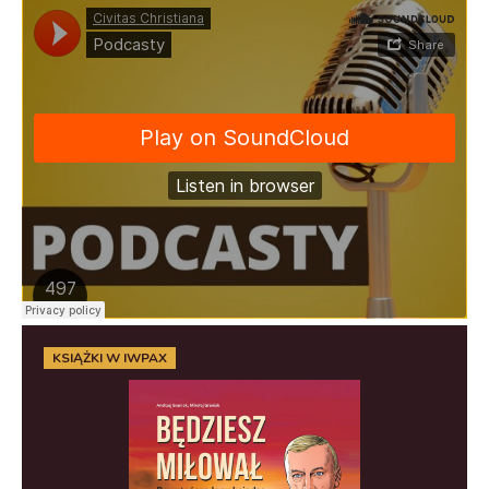
KSIĄŻKI W IWPAX