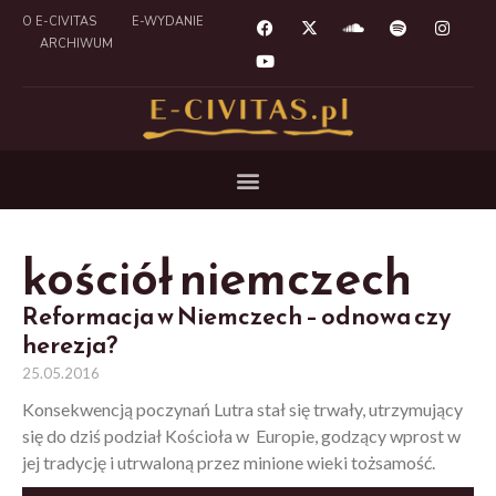
O E-CIVITAS
E-WYDANIE
ARCHIWUM
kościół niemczech
Reformacja w Niemczech – odnowa czy
herezja?
25.05.2016
Konsekwencją poczynań Lutra stał się trwały, utrzymujący
się do dziś podział Kościoła w Europie, godzący wprost w
jej tradycję i utrwaloną przez minione wieki tożsamość.