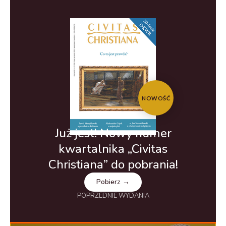
NOWOŚĆ
Już jest! Nowy numer
kwartalnika „Civitas
Christiana” do pobrania!
Pobierz →
POPRZEDNIE WYDANIA