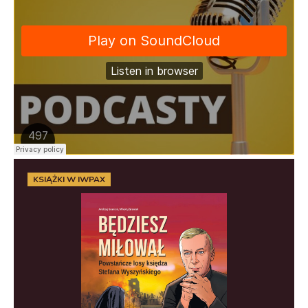
KSIĄŻKI W IWPAX