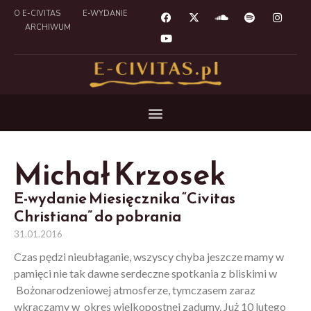
O E-CIVITAS
E-WYDANIE
ARCHIWUM
Michał Krzosek
E-wydanie Miesięcznika “Civitas
Christiana” do pobrania
31.01.2016
Czas pędzi nieubłaganie, wszyscy chyba jeszcze mamy w
pamięci nie tak dawne serdeczne spotkania z bliskimi w
Bożonarodzeniowej atmosferze, tymczasem zaraz
wkraczamy w okres wielkopostnej zadumy. Już 10 lutego