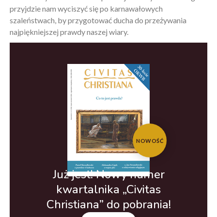
przyjdzie nam wyciszyć się po karnawałowych
szaleństwach, by przygotować ducha do przeżywania
najpiękniejszej prawdy naszej wiary.
NOWOŚĆ
Już jest! Nowy numer
kwartalnika „Civitas
Christiana” do pobrania!