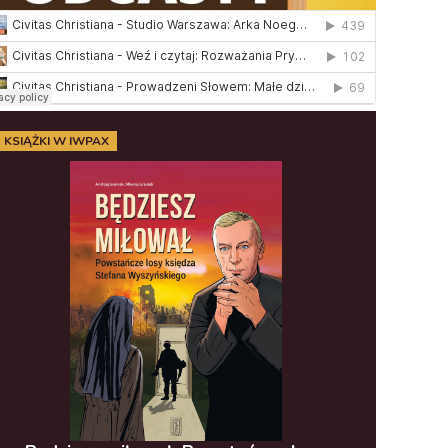
KSIĄŻKI W IWPAX