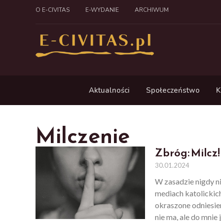
O E-CIVITAS
E-WYDANIE
ARCHIWUM
Aktualności
Społeczeństwo
K
Milczenie
Zbróg: Milcz!
30.01.2024
W zasadzie nigdy ni
mediach katolickic
okraszone odniesie
nie ma, ale do mnie