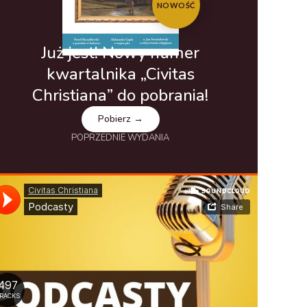
NOWOŚĆ
Już jest! Nowy numer
kwartalnika „Civitas
Christiana” do pobrania!
Pobierz →
POPRZEDNIE WYDANIA