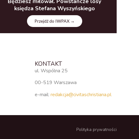
Będziesz miłował. Powstańcze losy
księdza Stefana Wyszyńskiego
Przejdź do IWPAX →
KONTAKT
ul. Wspólna 25
00-519 Warszawa
e-mail:
redakcja@civitaschristiana.pl
Polityka prywatności