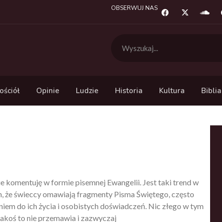
OBSERWUJ NAS
ościół
Opinie
Ludzie
Historia
Kultura
Biblia
e komentuję w formie pisemnej Ewangelii. Jest taki trend w
h, że świeccy omawiają fragmenty Pisma Świętego, często
niem do ich życia i osobistych doświadczeń. Nic złego w tym
 jakoś to nie przemawia i zazwyczaj