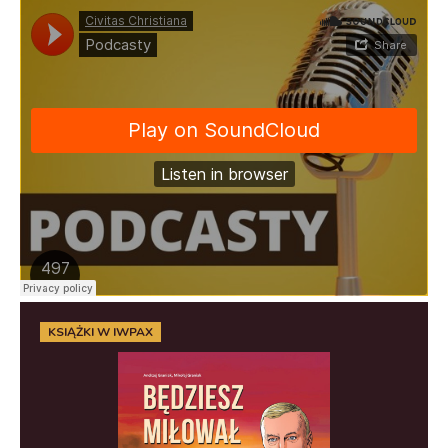
KSIĄŻKI W IWPAX