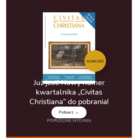
NOWOŚĆ
Już jest! Nowy numer
kwartalnika „Civitas
Christiana” do pobrania!
Pobierz →
POPRZEDNIE WYDANIA