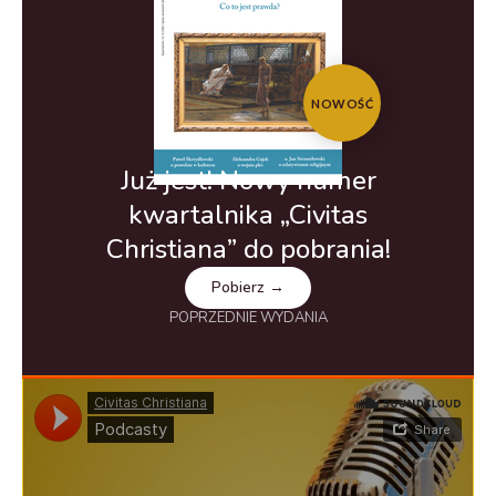
NOWOŚĆ
Już jest! Nowy numer
kwartalnika „Civitas
Christiana” do pobrania!
Pobierz →
POPRZEDNIE WYDANIA