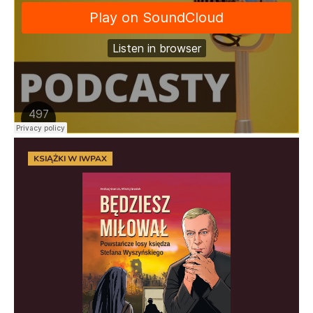
KSIĄŻKI W IWPAX