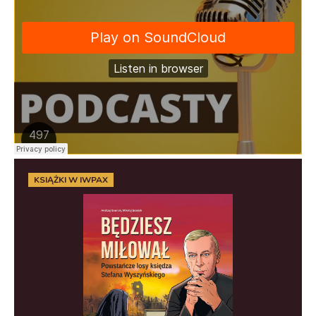
KSIĄŻKI W IWPAX