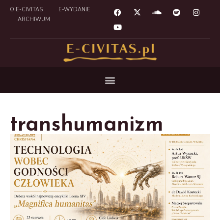
O E-CIVITAS
E-WYDANIE
ARCHIWUM
transhumanizm