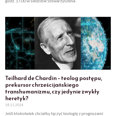
godz. 17.00 w siedzibie Stowarzyszenia
Teilhard de Chardin – teolog postępu,
prekursor chrześcijańskiego
transhumanizmu, czy jedynie zwykły
heretyk?
18.11.2024
Jeśli ktokolwiek chciałby łączyć teologię z prognozami