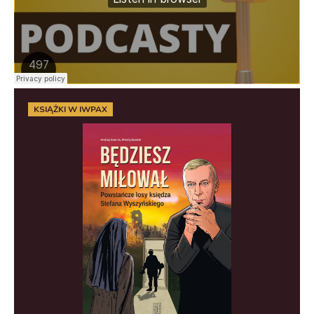
KSIĄŻKI W IWPAX