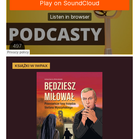
KSIĄŻKI W IWPAX