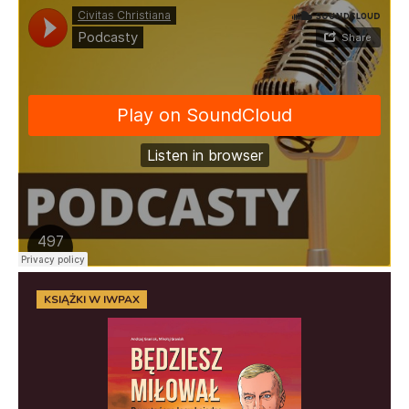
KSIĄŻKI W IWPAX