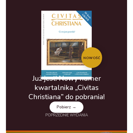
NOWOŚĆ
Już jest! Nowy numer
kwartalnika „Civitas
Christiana” do pobrania!
Pobierz →
POPRZEDNIE WYDANIA