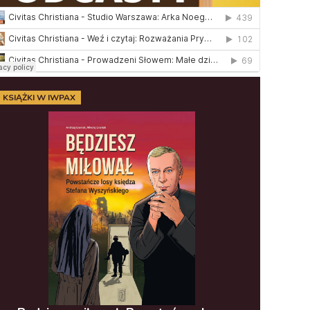
KSIĄŻKI W IWPAX