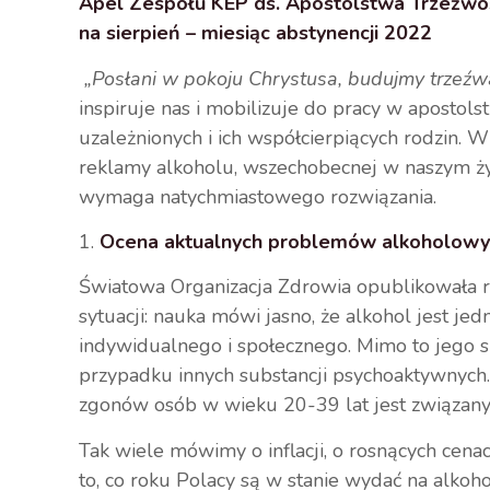
A
pel Zespołu KEP ds. Apostolstwa Trzeźwoś
na sierpień – miesiąc abstynencji 2022
„Posłani w pokoju Chrystusa, budujmy trzeźw
inspiruje nas i mobilizuje do pracy w apostols
uzależnionych i ich współcierpiących rodzin.
reklamy alkoholu, wszechobecnej w naszym ży
wymaga natychmiastowego rozwiązania.
1.
Ocena aktualnych problemów alkoholowy
Światowa Organizacja Zdrowia opublikowała ra
sytuacji: nauka mówi jasno, że alkohol jest jed
indywidualnego i społecznego. Mimo to jego s
przypadku innych substancji psychoaktywnych.
zgonów osób w wieku 20-39 lat jest związany
Tak wiele mówimy o inflacji, o rosnących ce
to, co roku Polacy są w stanie wydać na alkoh