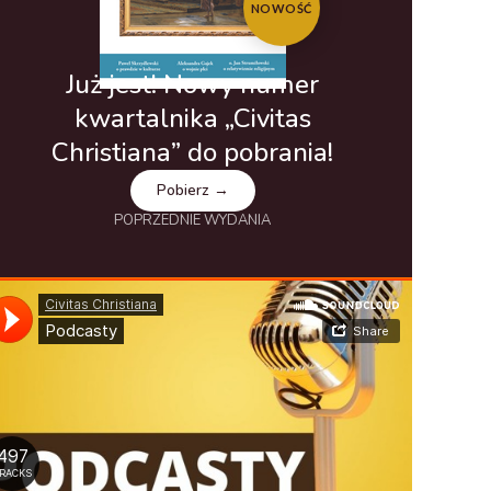
NOWOŚĆ
Już jest! Nowy numer
kwartalnika „Civitas
Christiana” do pobrania!
Pobierz →
POPRZEDNIE WYDANIA