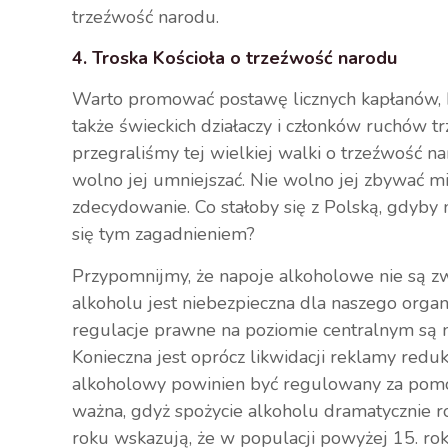
trzeźwość narodu.
4. Troska Kościoła o trzeźwość narodu
Warto promować postawę licznych kapłanów, b
także świeckich działaczy i członków ruchów t
przegraliśmy tej wielkiej walki o trzeźwość n
wolno jej umniejszać. Nie wolno jej zbywać mi
zdecydowanie. Co stałoby się z Polską, gdyby 
się tym zagadnieniem?
Przypomnijmy, że napoje alkoholowe nie są 
alkoholu jest niebezpieczna dla naszego org
regulacje prawne na poziomie centralnym są n
Konieczna jest oprócz likwidacji reklamy redu
alkoholowy powinien być regulowany za pomocą c
ważna, gdyż spożycie alkoholu dramatycznie r
roku wskazują, że w populacji powyżej 15. ro