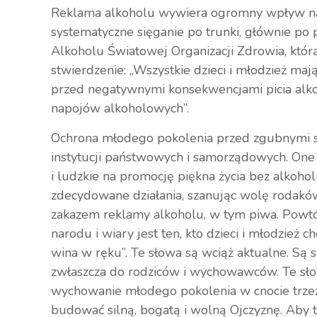
Reklama alkoholu wywiera ogromny wpływ na 
systematyczne sięganie po trunki, głównie po
Alkoholu Światowej Organizacji Zdrowia, któr
stwierdzenie: „Wszystkie dzieci i młodzież m
przed negatywnymi konsekwencjami picia alko
napojów alkoholowych”.
Ochrona młodego pokolenia przed zgubnymi s
instytucji państwowych i samorządowych. On
i ludzkie na promocję piękna życia bez alkoho
zdecydowane działania, szanując wolę rodaków
zakazem reklamy alkoholu, w tym piwa. Powtó
narodu i wiary jest ten, kto dzieci i młodzież 
wina w ręku”. Te słowa są wciąż aktualne. Są 
zwłaszcza do rodziców i wychowawców. Te sło
wychowanie młodego pokolenia w cnocie trze
budować silną, bogatą i wolną Ojczyznę. Aby t