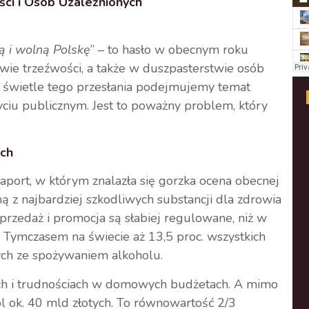
ci i Osób Uzależnionych
ą i wolną Polskę
” – to hasło w obecnym roku
twie trzeźwości, a także w duszpasterstwie osób
 W świetle tego przesłania podejmujemy temat
ciu publicznym. Jest to poważny problem, który
ch
port, w którym znalazła się gorzka ocena obecnej
ną z najbardziej szkodliwych substancji dla zdrowia
przedaż i promocja są słabiej regulowane, niż w
 Tymczasem na świecie aż 13,5 proc. wszystkich
ch ze spożywaniem alkoholu.
nach i trudnościach w domowych budżetach. A mimo
ol ok. 40 mld złotych. To równowartość 2/3