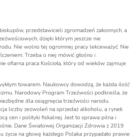
iskupów, przedstawicieli zgromadzeń zakonnych, a
rzeźwościowych, dzięki którym jeszcze nie
arodu. Nie wolno tej ogromnej pracy lekceważyć. Nie
lczeniem. Trzeba o niej mówić głośno i
nie ofiarna praca Kościoła, który od wieków zajmuje
zwykłym towarem. Naukowcy dowodzą, że każda ilość
anizmu. Narodowy Program Trzeźwości podkreśla, że
iezbędne dla osiągnięcia trzeźwości narodu.
kcja liczby zezwoleń na sprzedaż alkoholu, a rynek
en i polityki fiskalnej. Jest to sprawa pilna i
ośnie. Dane Światowej Organizacji Zdrowia z 2019
ku życia na głowę każdego Polaka przypadało prawie