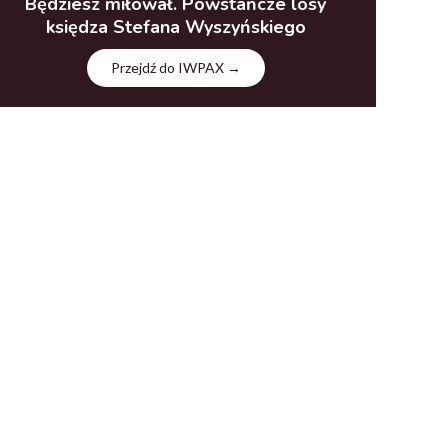
Będziesz miłował. Powstańcze losy
księdza Stefana Wyszyńskiego
Przejdź do IWPAX →