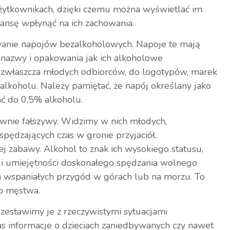
użytkownikach, dzięki czemu można wyświetlać im
zansę wpłynąć na ich zachowania.
nie napojów bezalkoholowych. Napoje te mają
 nazwy i opakowania jak ich alkoholowe
, zwłaszcza młodych odbiorców, do logotypów, marek
alkoholu. Należy pamiętać, że napój określany jako
ć do 0,5% alkoholu.
ownie fałszywy. Widzimy w nich młodych,
spędzających czas w gronie przyjaciół.
j zabawy. Alkohol to znak ich wysokiego statusu,
ół i umiejętności doskonałego spędzania wolnego
 wspaniałych przygód w górach lub na morzu. To
go męstwa.
 zestawimy je z rzeczywistymi sytuacjami
nas informacje o dzieciach zaniedbywanych czy nawet