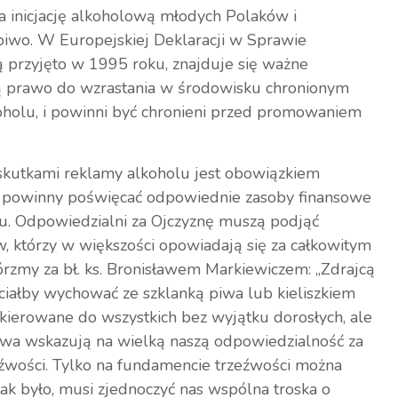
inicjację alkoholową młodych Polaków i
 piwo. W Europejskiej Deklaracji w Sprawie
ą przyjęto w 1995 roku, znajduje się ważne
ają prawo do wzrastania w środowisku chronionym
holu, i powinni być chronieni przed promowaniem
kutkami reklamy alkoholu jest obowiązkiem
e powinny poświęcać odpowiednie zasoby finansowe
lu. Odpowiedzialni za Ojczyznę muszą podjąć
, którzy w większości opowiadają się za całkowitym
rzmy za bł. ks. Bronisławem Markiewiczem: „Zdrajcą
chciałby wychować ze szklanką piwa lub kieliszkiem
skierowane do wszystkich bez wyjątku dorosłych, ale
wa wskazują na wielką naszą odpowiedzialność za
źwości. Tylko na fundamencie trzeźwości można
ak było, musi zjednoczyć nas wspólna troska o