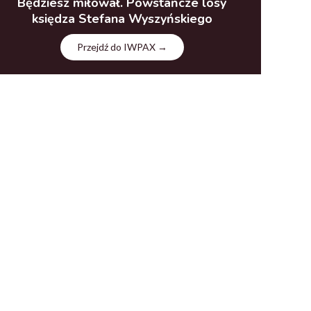
Będziesz miłował. Powstańcze losy
księdza Stefana Wyszyńskiego
Przejdź do IWPAX →