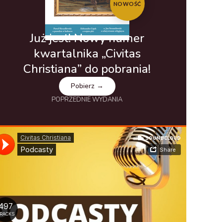
NOWOŚĆ
Już jest! Nowy numer
kwartalnika „Civitas
Christiana” do pobrania!
Pobierz →
POPRZEDNIE WYDANIA