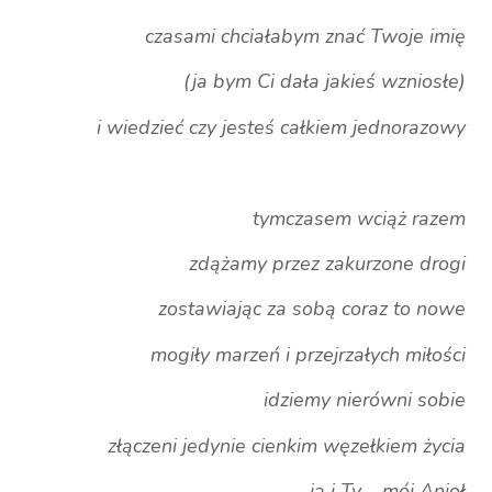
czasami chciałabym znać Twoje imię
(ja bym Ci dała jakieś wzniosłe)
i wiedzieć czy jesteś całkiem jednorazowy
tymczasem wciąż razem
zdążamy przez zakurzone drogi
zostawiając za sobą coraz to nowe
mogiły marzeń i przejrzałych miłości
idziemy nierówni sobie
złączeni jedynie cienkim węzełkiem życia
ja i Ty – mój Anioł