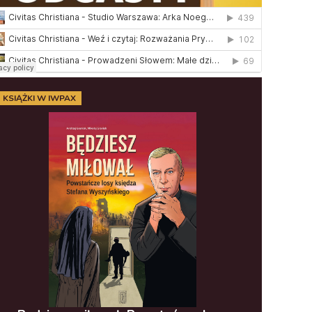
KSIĄŻKI W IWPAX