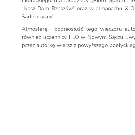
Literackiego dla Młodzieży „Pióro Splotu”. J
„Nasz Dom Rzeszów” oraz w almanachu X O
Sądecczyzny”.
Atmosferę i podniosłość tego wieczoru aut
również uczennicy I LO w Nowym Sączu Ewy P
przez autorkę wiersz z powyższego poetyckieg