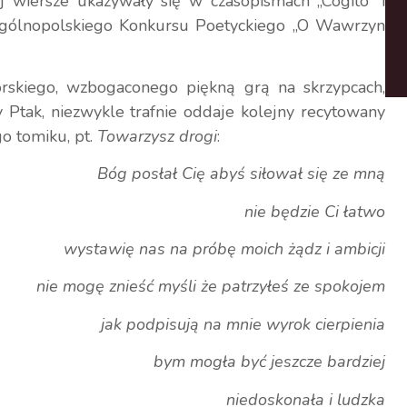
ej wiersze ukazywały się w czasopismach „Cogito” i
gólnopolskiego Konkursu Poetyckiego „O Wawrzyn
orskiego, wzbogaconego piękną grą na skrzypcach,
tak, niezwykle trafnie oddaje kolejny recytowany
o tomiku, pt.
Towarzysz drogi
:
Bóg posłał Cię abyś siłował się ze mną
nie będzie Ci łatwo
wystawię nas na próbę moich żądz i ambicji
nie mogę znieść myśli że patrzyłeś ze spokojem
jak podpisują na mnie wyrok cierpienia
bym mogła być jeszcze bardziej
niedoskonała i ludzka