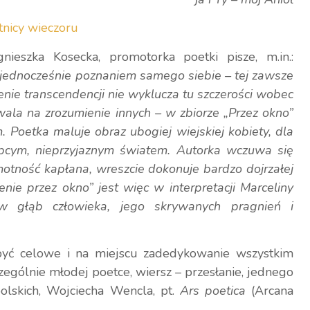
ieszka Kosecka, promotorka poetki pisze, m.in.:
 jednocześnie poznaniem samego siebie – tej zawsze
enie transcendencji nie wyklucza tu szczerości wobec
wala na zrozumienie innych – w zbiorze „Przez okno”
 Poetka maluje obraz ubogiej wiejskiej kobiety, dla
obcym, nieprzyjaznym światem. Autorka wczuwa się
motność kapłana, wreszcie dokonuje bardzo dojrzałej
nie przez okno” jest więc w interpretacji Marceliny
w głąb człowieka, jego skrywanych pragnień i
być celowe i na miejscu zadedykowanie wszystkim
zególnie młodej poetce, wiersz – przesłanie, jednego
olskich, Wojciecha Wencla, pt.
Ars poetica
(Arcana