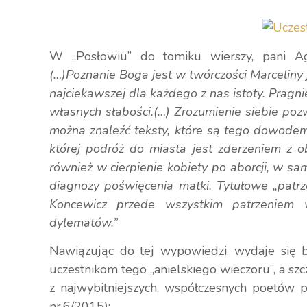
W „Posłowiu” do tomiku wierszy, pani Agn
(…)Poznanie Boga jest w twórczości Marceliny
najciekawszej dla każdego z nas istoty. Pragni
własnych słabości.(…) Zrozumienie siebie poz
można znaleźć teksty, które są tego dowodem.
której podróż do miasta jest zderzeniem z 
również w cierpienie kobiety po aborcji, w sa
diagnozy poświęcenia matki. Tytułowe „patrze
Koncewicz przede wszystkim patrzeniem 
dylematów.”
Nawiązując do tej wypowiedzi, wydaje się 
uczestnikom tego „anielskiego wieczoru”, a szc
z najwybitniejszych, współczesnych poetów p
nr.6/2015):