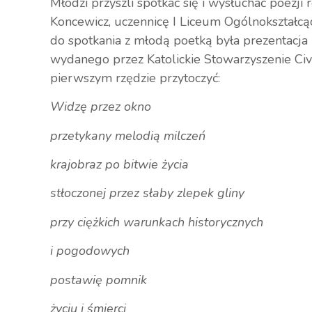
Młodzi przyszli spotkać się i wysłuchać poezji
Koncewicz, uczennicę I Liceum Ogólnokształc
do spotkania z młodą poetką była prezentacja 
wydanego przez Katolickie Stowarzyszenie Civi
pierwszym rzędzie przytoczyć:
Widzę przez okno
przetykany melodią milczeń
krajobraz po bitwie życia
stłoczonej przez słaby zlepek gliny
przy ciężkich warunkach historycznych
i pogodowych
postawię pomnik
życiu i śmierci