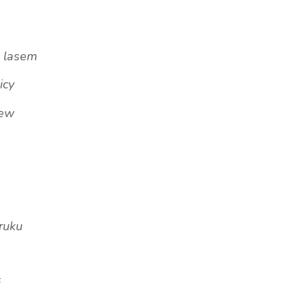
d lasem
icy
lew
bruku
i