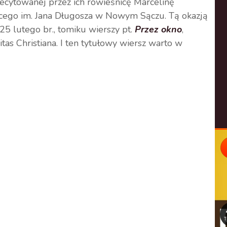
 recytowanej przez ich rówieśnicę Marcelinę
ącego im. Jana Długosza w Nowym Sączu. Tą okazją
25 lutego br., tomiku wierszy pt.
Przez okno
,
tas Christiana. I ten tytułowy wiersz warto w