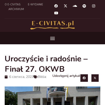
O E-CIVITAS
E-WYDANIE
ARCHIWUM
Uroczyście i radośnie –
Finał 27. OKWB
Udostępnij artykuł:
6 czerwca, 2023
Biblia