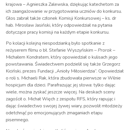
krajowa – Agnieszka Zalewska, dziękując katechetom za
ich zaangażowanie w przygotowania uczniów do konkursu.
Głos zabrał także członek Komisji Konkursowej – ks. dr
hab. Mirosław Jasiński, który odpowiedział na pytania
dotyczące pracy komisji na każdym etapie konkursu.
Po kolacji kolejną niespodzianką było spotkanie z
reżyserem filmu o bł. Stefanie Wyszyńskim –
Prorok
–
Michałem Kondratem, który opowiedział o kulisach jego
powstawania. Świadectwem podzielił się także Grzegorz
Kiciński, prezes Fundacji „Anioły Miłosierdzia”. Opowiedział
o roli s. Michaeli Rak, która zbudowała pierwsze w Wilnie
hospicjum dla dzieci. Parafrazując jej słowa: tylko dając
wiele, można zyskać jeszcze więcej. Na deskach sceny
zagościł o. Michał Więch z zespołu RFS, który rapując i
dając świadectwo swojej żywej wiary, pozwolił młodzieży
odetchnąć po emocjonujących zmaganiach etapu
pisemnego.