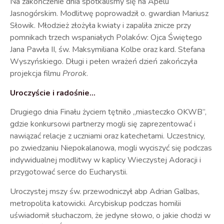
Na zakończenie dnia spotkaliśmy się na Apelu
Jasnogórskim. Modlitwę poprowadził o. gwardian Mariusz
Słowik. Młodzież złożyła kwiaty i zapaliła znicze przy
pomnikach trzech wspaniałych Polaków: Ojca Świętego
Jana Pawła II, św. Maksymiliana Kolbe oraz kard. Stefana
Wyszyńskiego. Długi i pełen wrażeń dzień zakończyła
projekcja filmu
Prorok
.
Uroczyście i radośnie…
Drugiego dnia Finału życiem tętniło „miasteczko OKWB”,
gdzie konkursowi partnerzy mogli się zaprezentować i
nawiązać relacje z uczniami oraz katechetami. Uczestnicy,
po zwiedzaniu Niepokalanowa, mogli wyciszyć się podczas
indywidualnej modlitwy w kaplicy Wieczystej Adoracji i
przygotować serce do Eucharystii.
Uroczystej mszy św. przewodniczył abp Adrian Galbas,
metropolita katowicki. Arcybiskup podczas homilii
uświadomił słuchaczom, że jedyne słowo, o jakie chodzi w