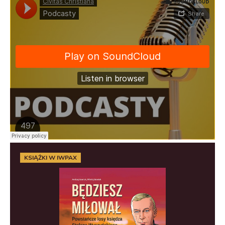
KSIĄŻKI W IWPAX