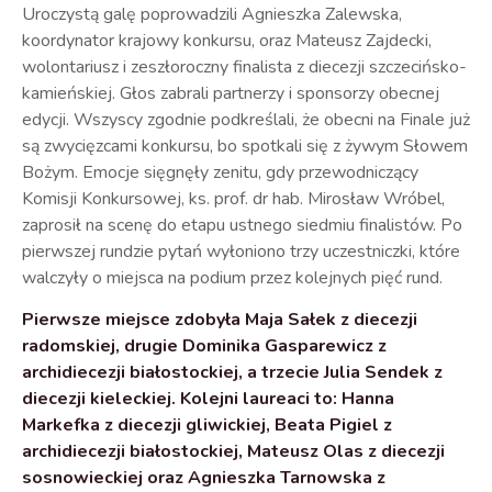
Uroczystą galę poprowadzili Agnieszka Zalewska,
koordynator krajowy konkursu, oraz Mateusz Zajdecki,
wolontariusz i zeszłoroczny finalista z diecezji szczecińsko-
kamieńskiej. Głos zabrali partnerzy i sponsorzy obecnej
edycji. Wszyscy zgodnie podkreślali, że obecni na Finale już
są zwycięzcami konkursu, bo spotkali się z żywym Słowem
Bożym. Emocje sięgnęły zenitu, gdy przewodniczący
Komisji Konkursowej, ks. prof. dr hab. Mirosław Wróbel,
zaprosił na scenę do etapu ustnego siedmiu finalistów. Po
pierwszej rundzie pytań wyłoniono trzy uczestniczki, które
walczyły o miejsca na podium przez kolejnych pięć rund.
Pierwsze miejsce zdobyła Maja Sałek z diecezji
radomskiej, drugie Dominika Gasparewicz z
archidiecezji białostockiej, a trzecie Julia Sendek z
diecezji kieleckiej. Kolejni laureaci to: Hanna
Markefka z diecezji gliwickiej, Beata Pigiel z
archidiecezji białostockiej, Mateusz Olas z diecezji
sosnowieckiej oraz Agnieszka Tarnowska z