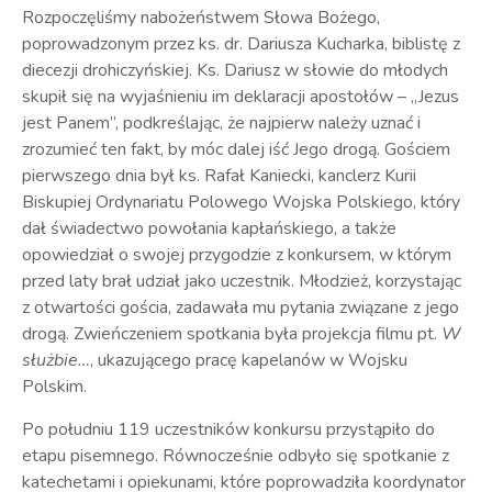
Rozpoczęliśmy nabożeństwem Słowa Bożego,
poprowadzonym przez ks. dr. Dariusza Kucharka, biblistę z
diecezji drohiczyńskiej. Ks. Dariusz w słowie do młodych
skupił się na wyjaśnieniu im deklaracji apostołów – „Jezus
jest Panem”, podkreślając, że najpierw należy uznać i
zrozumieć ten fakt, by móc dalej iść Jego drogą. Gościem
pierwszego dnia był ks. Rafał Kaniecki, kanclerz Kurii
Biskupiej Ordynariatu Polowego Wojska Polskiego, który
dał świadectwo powołania kapłańskiego, a także
opowiedział o swojej przygodzie z konkursem, w którym
przed laty brał udział jako uczestnik. Młodzież, korzystając
z otwartości gościa, zadawała mu pytania związane z jego
drogą. Zwieńczeniem spotkania była projekcja filmu pt.
W
służbie…
, ukazującego pracę kapelanów w Wojsku
Polskim.
Po południu 119 uczestników konkursu przystąpiło do
etapu pisemnego. Równocześnie odbyło się spotkanie z
katechetami i opiekunami, które poprowadziła koordynator