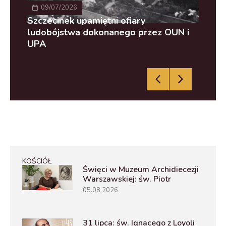
09/07/2026
ody
Szczecinek upamiętni ofiary
Wie
ludobójstwa dokonanego przez OUN i
Aka
UPA
KOŚCIÓŁ
Święci w Muzeum Archidiecezji
Warszawskiej: św. Piotr
05.08.2026
31 lipca: św. Ignacego z Loyoli