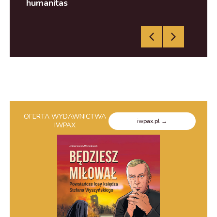
humanitas
OFERTA WYDAWNICTWA
iwpax.pl →
IWPAX