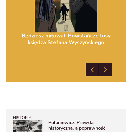
ej
Będziesz miłował. Powstańcze losy
Zm
księdza Stefana Wyszyńskiego
HISTORIA
Połoniewicz: Prawda
historyczna, a poprawność