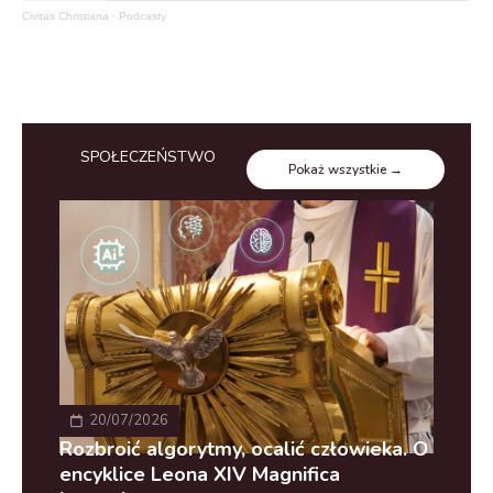
Civitas Christiana
·
Podcasty
SPOŁECZEŃSTWO
Pokaż wszystkie →
20/07/2026
Rozbroić algorytmy, ocalić człowieka. O
Woj
encyklice Leona XIV Magnifica
kła