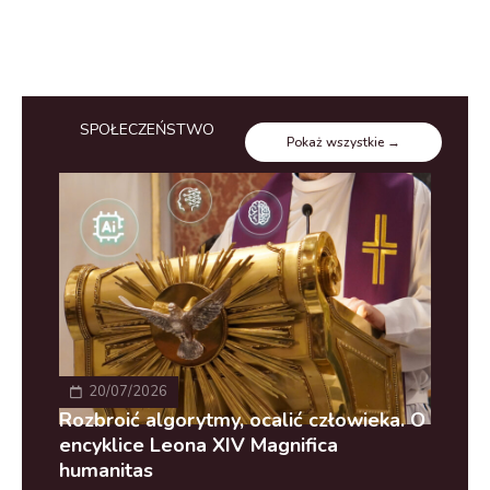
SPOŁECZEŃSTWO
Pokaż wszystkie →
20/07/2026
Rozbroić algorytmy, ocalić człowieka. O
Woj
encyklice Leona XIV Magnifica
kła
humanitas