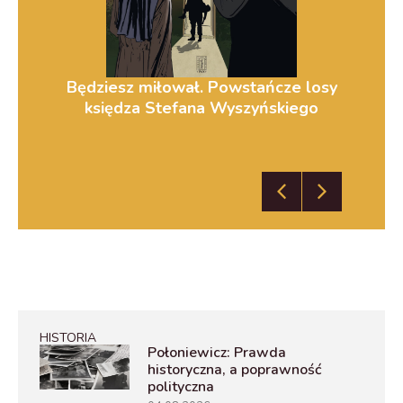
ej
Będziesz miłował. Powstańcze losy
Zm
księdza Stefana Wyszyńskiego
HISTORIA
Połoniewicz: Prawda
historyczna, a poprawność
polityczna