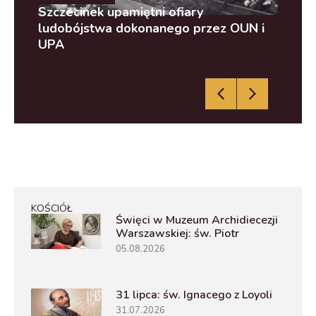
ody
Szczecinek upamiętni ofiary
Wie
ludobójstwa dokonanego przez OUN i
Aka
UPA
KOŚCIÓŁ
Święci w Muzeum Archidiecezji
Warszawskiej: św. Piotr
05.08.2026
31 lipca: św. Ignacego z Loyoli
31.07.2026