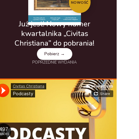
NOWOŚĆ
Już jest! Nowy numer
kwartalnika „Civitas
Christiana” do pobrania!
Pobierz →
POPRZEDNIE WYDANIA