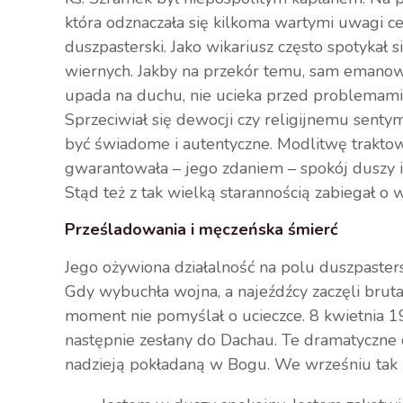
która odznaczała się kilkoma wartymi uwagi c
duszpasterski. Jako wikariusz często spotykał 
wiernych. Jakby na przekór temu, sam emanował
upada na duchu, nie ucieka przed problemami,
Sprzeciwiał się dewocji czy religijnemu sent
być świadome i autentyczne. Modlitwę trakto
gwarantowała – jego zdaniem – spokój duszy 
Stąd też z tak wielką starannością zabiegał o
Prześladowania i męczeńska śmierć
Jego ożywiona działalność na polu duszpast
Gdy wybuchła wojna, a najeźdźcy zaczęli brutal
moment nie pomyślał o ucieczce. 8 kwietnia 1
następnie zesłany do Dachau. Te dramatyczne 
nadzieją pokładaną w Bogu. We wrześniu tak p