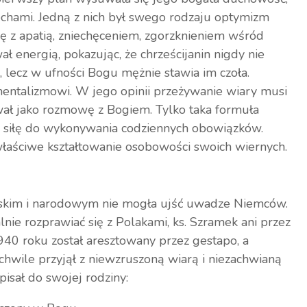
echami. Jedną z nich był swego rodzaju optymizm
się z apatią, zniechęceniem, zgorzknieniem wśród
 energią, pokazując, że chrześcijanin nigdy nie
 lecz w ufności Bogu mężnie stawia im czoła.
ymentalizmowi. W jego opinii przeżywanie wiary musi
wał jako rozmowę z Bogiem. Tylko taka formuła
i siłę do wykonywania codziennych obowiązków.
 właściwe kształtowanie osobowości swoich wiernych.
erskim i narodowym nie mogła ujść uwadze Niemców.
nie rozprawiać się z Polakami, ks. Szramek ani przez
940 roku został aresztowany przez gestapo, a
chwile przyjął z niewzruszoną wiarą i niezachwianą
isał do swojej rodziny: