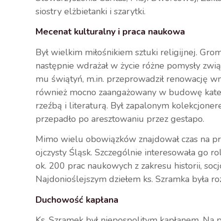
siostry elżbietanki i szarytki.
Mecenat kulturalny i praca naukowa
Był wielkim miłośnikiem sztuki religijnej. Grom
następnie wdrażał w życie różne pomysły zwią
mu świątyń, m.in. przeprowadził renowację wn
również mocno zaangażowany w budowę katedr
rzeźbą i literaturą. Był zapalonym kolekcjoner
przepadło po aresztowaniu przez gestapo.
Mimo wielu obowiązków znajdował czas na pr
ojczysty Śląsk. Szczególnie interesowała go rola
ok. 200 prac naukowych z zakresu historii, socj
Najdonioślejszym dziełem ks. Szramka była r
Duchowość kapłana
Ks. Szramek był niepospolitym kapłanem. Na 