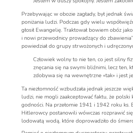
Jestem w duszy spokojny. Jestem zakotw
Przebywając w obozie zagłady, był jednak św
poniżania ludzi. Podczas gdy wielu współwięź
głosił Ewangelię. Traktował bowiem obóz jako
i nowi przewodnicy prowadzący do zbawienia”
powiedział do grupy strwożonych i udręczonyc
Człowiek wolny to nie ten, co jest silny f
znęcania się na swymi bliźnimi, lecz ten, 
zdobywa się na wewnętrzne «tak» i jest je
Ta niezłomność wzbudzała jednak jeszcze wię
ludzi, nie mogli zaakceptować faktu, że polsk
godności. Na przełomie 1941 i 1942 roku ks. E
Hitlerowcy postanowili wówczas rozprawić s
lodowatą wodą, które doprowadziło do śmierci