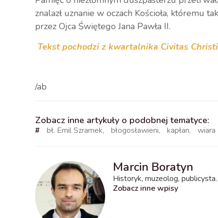
Pamięć o niezłomnym duszpasterzu przetrwała
znalazł uznanie w oczach Kościoła, któremu tak
przez Ojca Świętego Jana Pawła II.
Tekst pochodzi z kwartalnika Civitas Chris
/ab
Zobacz inne artykuły o podobnej tematyce:
#
bł. Emil Szramek
,
błogosławieni
,
kapłan
,
wiara
Marcin Boratyn
Historyk, muzeolog, publicysta.
Zobacz inne wpisy