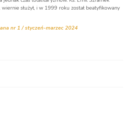
 jednak czas totalitaryzmów. Ks. Emil Szramek
 wiernie służył, i w 1999 roku został beatyfikowany
tiana nr 1 / styczeń-marzec 2024