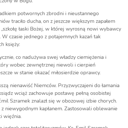
iczony w Bogu.
iadkiem potwornych zbrodni i nieustannego
niów traciło ducha, on z jeszcze większym zapałem
 „szkołę łaski Bożej, w której wyrosną nowi wybawcy
. W czasie jednego z potajemnych kazań tak
h księży:
izycznie, co nadużywa swej władzy ciemiężenia i
który wobec zewnętrznej niewoli i cierpień
szcze w stanie okazać miłosierdzie oprawcy.
kszą nienawiść Niemców. Przyzwyczajeni do łamania
i ksiądz wciąż zachowuje postawę pełną osobistej
mil Szramek znalazł się w obozowej izbie chorych.
ię z niewygodnym kapłanem. Zastosowali oblewanie
 więźnia.