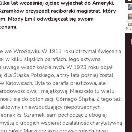
ilka lat wcześniej ojciec wyjechał do Ameryki,
Szramków przyszedł raciborski magistrat, który
m. Młody Emil odwdzięczał się swoim
cenami.
zne we Wrocławiu. W 1911 roku otrzymał święcenia
wał w kilku śląskich parafiach. Jego aktywna
ła uwagę władz kościelnych. W 1923 roku objął
 dla Śląska Polskiego, a trzy lata później został
 Katowicach. Była to parafia prestiżowa, ale i
arodowościową i majątkową. Mieszkało tu wielu
osili się do polonizacji Górnego Śląska. Z tego też
taktowny i niewzbudzający niepotrzebnych
 jednak ks. Szramek, sam pochodząc z ubogiej
 Z myślą o ubogich wspierał działalność charytatywną
adu Sióstr Maryi czy akcji prowadzonych przez