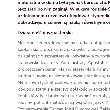
materialna w domu była jednak bardzo zła. K
lecz ślad po nim zaginął. W sukurs rodzinie 
uzdolnionemu uczniowi ufundował stypendiu
dobrodziejom sumienną nauką i świetnymi o
Działalność duszpasterska
Następnie zdecydował się na studia teologic
kapłańskie, a później, już jako wikary, posługi
działalność duszpasterska i oświatowa zwróci
stanowisko kanclerza Administracji Apostolskiej
proboszczem parafii Najświętszej Marii Panny w
trudna z uwagi na skomplikowaną strukturę n
Niemców i tych Ślązaków, którzy niechętnie odn
powodu starał się szerzyć polskość w sposób 
konfliktów. Nie brakowało tu również biedoty,
rodziny, potrafił znaleźć z nią wspólny język.
Stowarzyszenia Caritas, Misji Dworcowej, Zakł