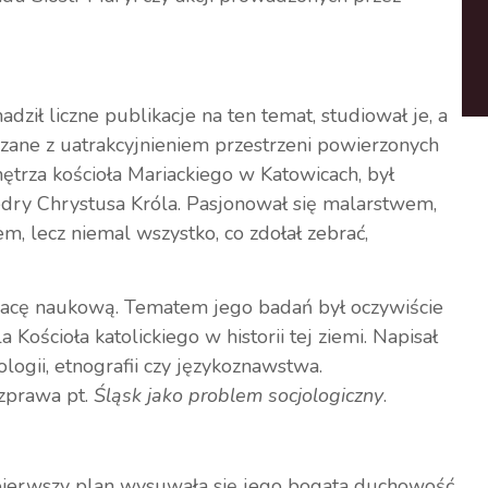
adził liczne publikacje na ten temat, studiował je, a
zane z uatrakcyjnieniem przestrzeni powierzonych
ętrza kościoła Mariackiego w Katowicach, był
y Chrystusa Króla. Pasjonował się malarstwem,
em, lecz niemal wszystko, co zdołał zebrać,
acę naukową. Tematem jego badań był oczywiście
 Kościoła katolickiego w historii tej ziemi. Napisał
ologii, etnografii czy językoznawstwa.
ozprawa pt.
Śląsk jako problem socjologiczny
.
pierwszy plan wysuwała się jego bogata duchowość,