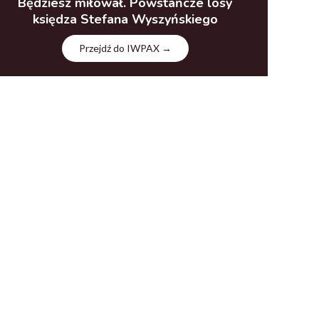
Będziesz miłował. Powstańcze losy
księdza Stefana Wyszyńskiego
Przejdź do IWPAX →