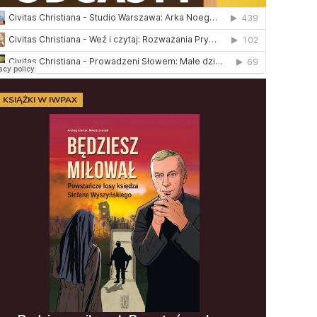
KSIĄŻKI W IWPAX