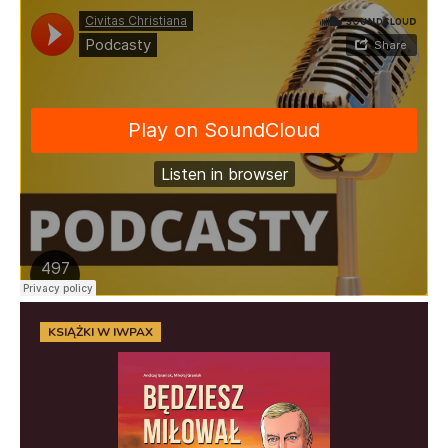
KSIĄŻKI W IWPAX