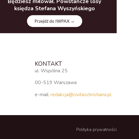
Będziesz miłował. Powstańcze losy
księdza Stefana Wyszyńskiego
Przejdź do IWPAX →
KONTAKT
ul. Wspólna 25
00-519 Warszawa
e-mail:
redakcja@civitaschristiana.pl
Polityka prywatności