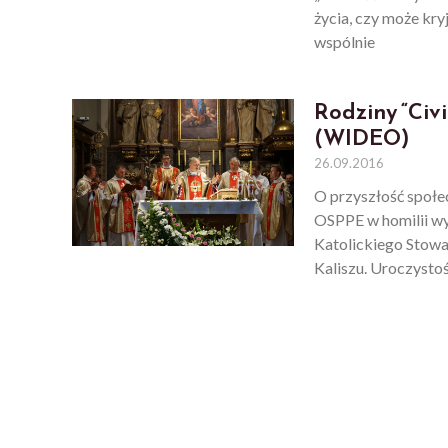
życia, czy może kr
wspólnie
Rodziny “Civi
(WIDEO)
26.09.2016
O przyszłość społe
OSPPE w homilii w
Katolickiego Stowar
Kaliszu. Uroczysto