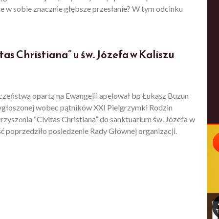
yje w sobie znacznie głębsze przesłanie? W tym odcinku
tas Christiana” u św. Józefa w Kaliszu
czeństwa opartą na Ewangelii apelował bp Łukasz Buzun
ygłoszonej wobec pątników XXI Pielgrzymki Rodzin
zyszenia “Civitas Christiana” do sanktuarium św. Józefa w
ść poprzedziło posiedzenie Rady Głównej organizacji.