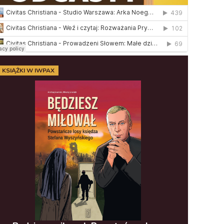
KSIĄŻKI W IWPAX