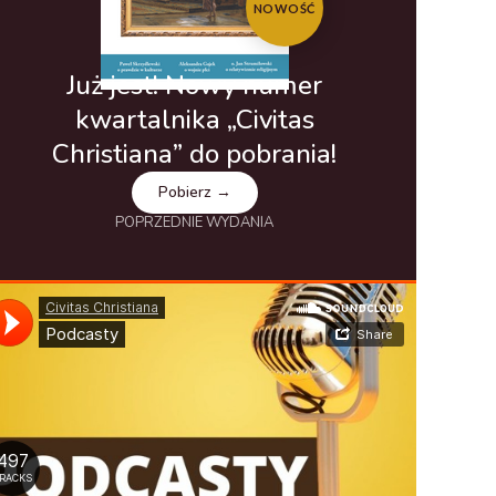
NOWOŚĆ
Już jest! Nowy numer
kwartalnika „Civitas
Christiana” do pobrania!
Pobierz →
POPRZEDNIE WYDANIA