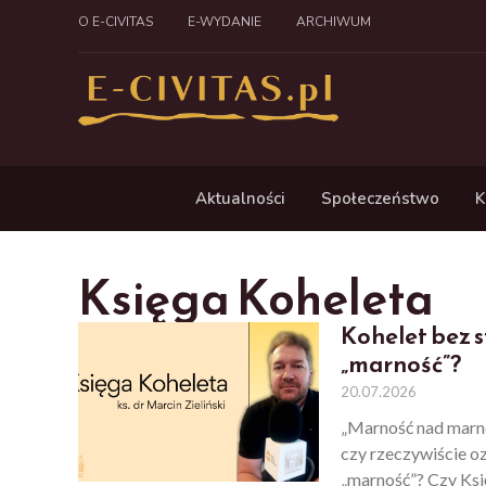
O E-CIVITAS
E-WYDANIE
ARCHIWUM
Aktualności
Społeczeństwo
K
Księga Koheleta
Kohelet bez 
„marność”?
20.07.2026
„Marność nad marnoś
czy rzeczywiście o
„marność”? Czy Ksi