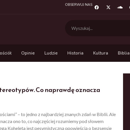
OBSERWUJ NAS
ościół
Opinie
Ludzie
Historia
Kultura
Biblia
stereotypów. Co naprawdę oznacza
ciami” – to jedno z najbardziej znanych zdań w Biblii. Ale
znacza ono to, co najczęściej rozumiemy pod słowem
ęga Koheleta jest pesymistyczną opowieścią o bezsensie