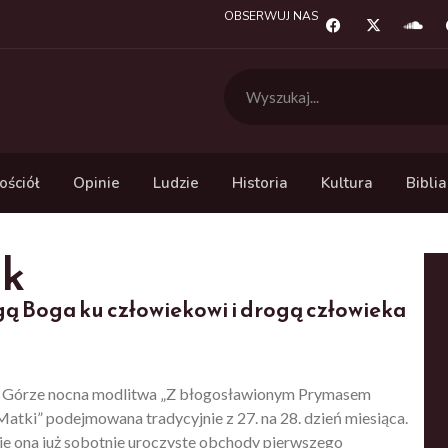
OBSERWUJ NAS
ościół
Opinie
Ludzie
Historia
Kultura
Biblia
ik
gą Boga ku człowiekowi i drogą człowieka
nej Górze nocna modlitwa „Z błogosławionym Prymasem
ki” podejmowana tradycyjnie z 27. na 28. dzień miesiąca.
je ona już sobotnie uroczyste obchody pierwszego