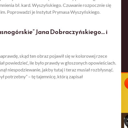
mnienia bł. kard. Wyszyńskiego. Czuwanie rozpocznie się
im. Poprowadzi je Instytut Prymasa Wyszyńskiego.
asnogórskie” Jana Dobraczyńskiego… i
naprawdę, skąd ten obraz pojawił się w kolorowej rzece
umiał powiedzieć, ile było prawdy w głoszonych opowieściach.
snął niespodziewanie, jakby tutaj i teraz musiał rozbłysnąć.
był potrzebny” – tę tajemnicę, którą zapisał