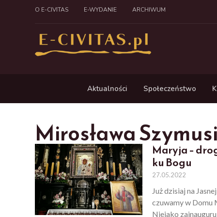
O E-CIVITAS
E-WYDANIE
ARCHIWUM
Aktualności
Społeczeństwo
K
Mirosława Szymus
Maryja – dro
ku Bogu
27.05.2022
Już dzisiaj na Jas
czuwamy w Domu Mat
Niejako zainauguru