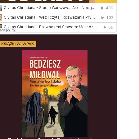
KSIĄŻKI W IWPAX