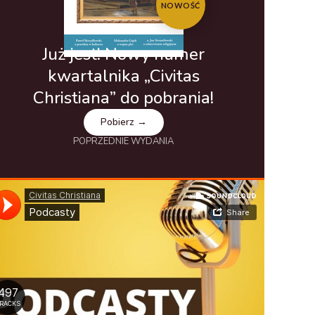
NOWOŚĆ
Już jest! Nowy numer
kwartalnika „Civitas
Christiana” do pobrania!
Pobierz →
POPRZEDNIE WYDANIA