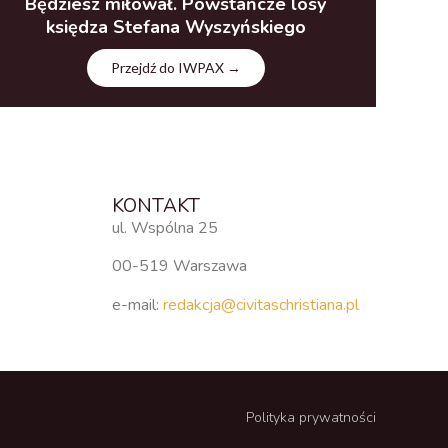
Będziesz miłował. Powstańcze losy
księdza Stefana Wyszyńskiego
Przejdź do IWPAX →
KONTAKT
ul. Wspólna 25
00-519 Warszawa
e-mail:
redakcja@civitaschristiana.pl
Polityka prywatności