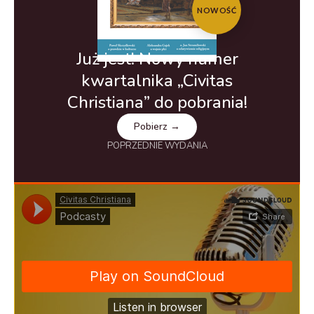
NOWOŚĆ
Już jest! Nowy numer
kwartalnika „Civitas
Christiana” do pobrania!
Pobierz →
POPRZEDNIE WYDANIA