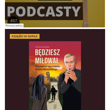
KSIĄŻKI W IWPAX