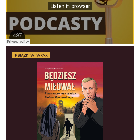
KSIĄŻKI W IWPAX