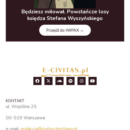
Będziesz miłował. Powstańcze losy
księdza Stefana Wyszyńskiego
Przejdź do IWPAX →
KONTAKT
ul. Wspólna 25
00-519 Warszawa
e-mail:
redakcja@civitaschristiana.pl